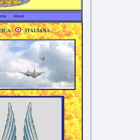
emie
Musei
TICA
ITALIANA