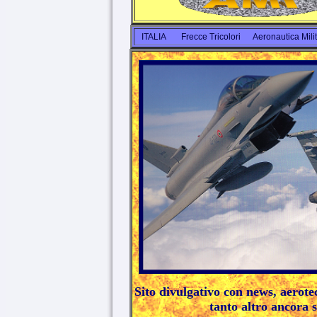
ITALIA
Frecce Tricolori
Aeronautica Milit
Sito divulgativo con news, aerotec
tanto altro ancora s