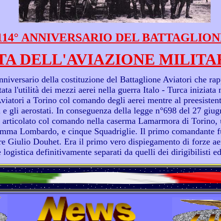
6, 114° ANNIVERSARIO DEL BATTAGLION
TA DELL'AVIAZIONE MILITA
nniversario della costituzione del Battaglione Aviatori che rap
ata l'utilità dei mezzi aerei nella guerra Italo - Turca iniziat
 Aviatori a Torino col comando degli aerei mentre al preesisten
 e gli aerostati. In conseguenza della legge n°698 del 27 giug
articolato col comando nella caserma Lamarmora di Torino, u
mma Lombardo, e cinque Squadriglie. Il primo comandante fu
Giulio Douhet. Era il primo vero dispiegamento di forze aere
ogistica definitivamente separati da quelli dei dirigibilisti ed