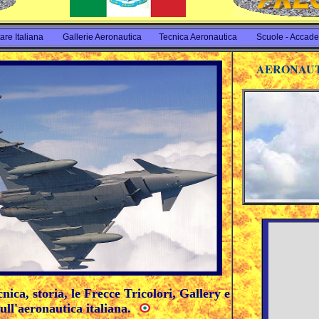
are Italiana
Gallerie Aeronautica
Tecnica Aeronautica
Scuole - Accad
AERONAU
nica, storia, le Frecce Tricolori, Gallery e
ull'aeronautica italiana.