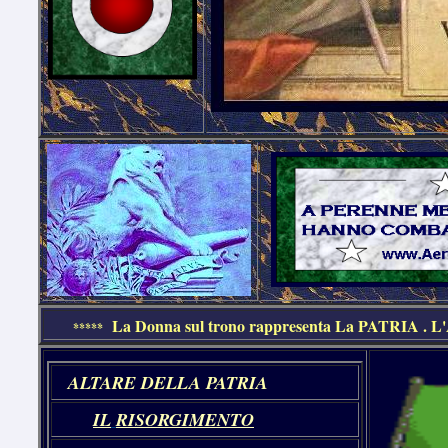
La Donna sul trono rappresenta La PATRIA . 
*****
ALTARE DELLA PATRIA
IL
R
ISORGIM
ENTO