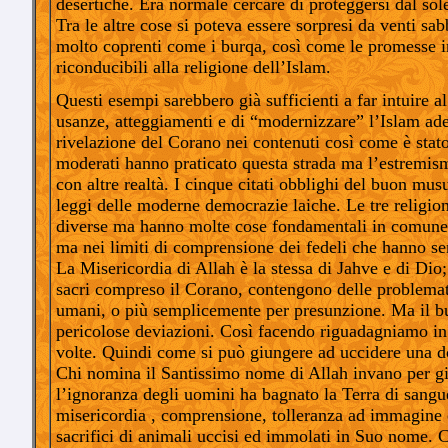
desertiche. Era normale cercare di proteggersi dal sol
Tra le altre cose si poteva essere sorpresi da venti sa
molto coprenti come i burqa, così come le promesse in
riconducibili alla religione dell’Islam.
Questi esempi sarebbero già sufficienti a far intuire a
usanze, atteggiamenti e di “modernizzare” l’Islam ade
rivelazione del Corano nei contenuti così come è stato
moderati hanno praticato questa strada ma l’estremis
con altre realtà. I cinque citati obblighi del buon mu
leggi delle moderne democrazie laiche. Le tre religion
diverse ma hanno molte cose fondamentali in comune 
ma nei limiti di comprensione dei fedeli che hanno semp
La Misericordia di Allah è la stessa di Jahve e di Dio;
sacri compreso il Corano, contengono delle problemati
umani, o più semplicemente per presunzione. Ma il b
pericolose deviazioni. Così facendo riguadagniamo in e
volte. Quindi come si può giungere ad uccidere una do
Chi nomina il Santissimo nome di Allah invano per g
l’ignoranza degli uomini ha bagnato la Terra di sangue
misericordia , comprensione, tolleranza ad immagine e 
sacrifici di animali uccisi ed immolati in Suo nome. 