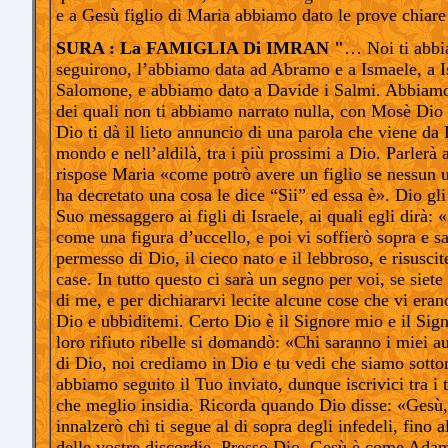
e a Gesù figlio di Maria abbiamo dato le prove chiare
SURA : La FAMIGLIA Di IMRAN "
… Noi ti abbia
seguirono, l’abbiamo data ad Abramo e a Ismaele, a Is
Salomone, e abbiamo dato a Davide i Salmi. Abbiamo is
dei quali non ti abbiamo narrato nulla, con Mosè Dio
Dio ti dà il lieto annuncio di una parola che viene da 
mondo e nell’aldilà, tra i più prossimi a Dio. Parlerà
rispose Maria «come potrò avere un figlio se nessun 
ha decretato una cosa le dice “Sii” ed essa è». Dio gli
Suo messaggero ai figli di Israele, ai quali egli dirà: 
come una figura d’uccello, e poi vi soffierò sopra e sa
permesso di Dio, il cieco nato e il lebbroso, e risusci
case. In tutto questo ci sarà un segno per voi, se sie
di me, e per dichiararvi lecite alcune cose che vi eran
Dio e ubbiditemi. Certo Dio è il Signore mio e il Sign
loro rifiuto ribelle si domandò: «Chi saranno i miei au
di Dio, noi crediamo in Dio e tu vedi che siamo sottom
abbiamo seguito il Tuo inviato, dunque iscrivici tra i 
che meglio insidia. Ricorda quando Dio disse: «Gesù, I
innalzerò chi ti segue al di sopra degli infedeli, fino 
delle vostre discordie. Presso Dio, Gesù è come Adamo 