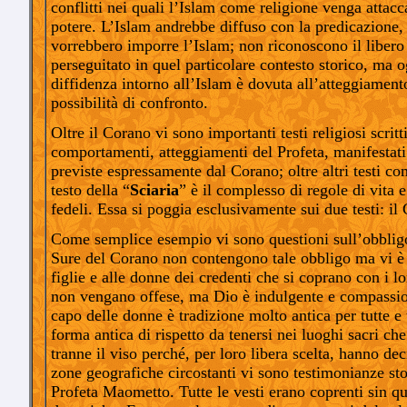
conflitti nei quali l’Islam come religione venga attacc
potere. L’Islam andrebbe diffuso con la predicazione,
vorrebbero imporre l’Islam; non riconoscono il libero
perseguitato in quel particolare contesto storico, ma
diffidenza intorno all’Islam è dovuta all’atteggiamento
possibilità di confronto.
Oltre il Corano vi sono importanti testi religiosi scrit
comportamenti, atteggiamenti del Profeta, manifestati 
previste espressamente dal Corano; oltre altri testi co
testo della “
Sciaria
” è il complesso di regole di vita 
fedeli. Essa si poggia esclusivamente sui due testi: il
Come semplice esempio vi sono questioni sull’obbligo 
Sure del Corano non contengono tale obbligo ma vi è 
figlie e alle donne dei credenti che si coprano con i l
non vengano offese, ma Dio è indulgente e compassione
capo delle donne è tradizione molto antica per tutte e 
forma antica di rispetto da tenersi nei luoghi sacri ch
tranne il viso perché, per loro libera scelta, hanno de
zone geografiche circostanti vi sono testimonianze sto
Profeta Maometto. Tutte le vesti erano coprenti sin qu