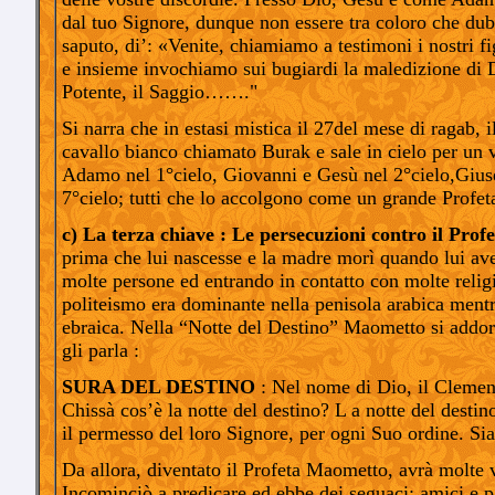
dal tuo Signore, dunque non essere tra coloro che du
saputo, di’: «Venite, chiamiamo a testimoni i nostri figl
e insieme invochiamo sui bugiardi la maledizione di D
Potente, il Saggio……."
Si narra che in estasi mistica il 27del mese di ragab,
cavallo bianco chiamato Burak e sale in cielo per un 
Adamo nel 1°cielo, Giovanni e Gesù nel 2°cielo,Giuse
7°cielo; tutti che lo accolgono come un grande Profet
c) La terza chiave : Le persecuzioni contro il Pro
prima che lui nascesse e la madre morì quando lui av
molte persone ed entrando in contatto con molte religio
politeismo era dominante nella penisola arabica mentre
ebraica. Nella “Notte del Destino” Maometto si addor
gli parla :
SURA DEL DESTINO
: Nel nome di Dio, il Clement
Chissà cos’è la notte del destino? L a notte del desti
il permesso del loro Signore, per ogni Suo ordine. Sia
Da allora, diventato il Profeta Maometto, avrà molte v
Incominciò a predicare ed ebbe dei seguaci; amici e p