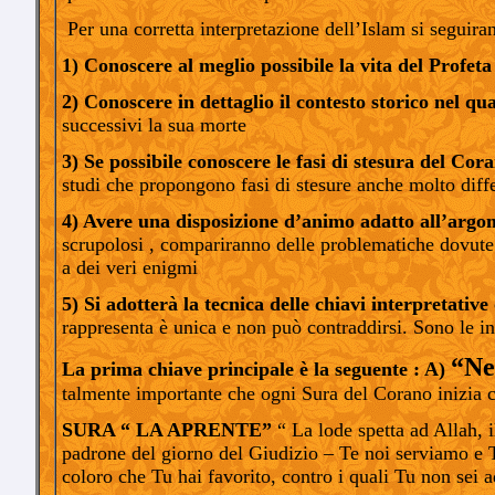
Per una corretta interpretazione dell’Islam si seguira
1) Conoscere al meglio possibile la vita del Profe
2) Conoscere in dettaglio il contesto storico nel qua
successivi la sua morte
3) Se possibile conoscere le fasi di stesura del Cor
studi che propongono fasi di stesure anche molto diffe
4) Avere una disposizione d’animo adatto all’argo
scrupolosi , compariranno delle problematiche dovute a
a dei veri enigmi
5) Si adotterà la tecnica delle chiavi interpretative
rappresenta è unica e non può contraddirsi. Sono le in
“Ne
La prima chiave principale è la seguente : A)
talmente importante che ogni Sura del Corano inizia c
SURA “ LA APRENTE”
“ La lode spetta ad Allah, i
padrone del giorno del Giudizio – Te noi serviamo e Te
coloro che Tu hai favorito, contro i quali Tu non sei 