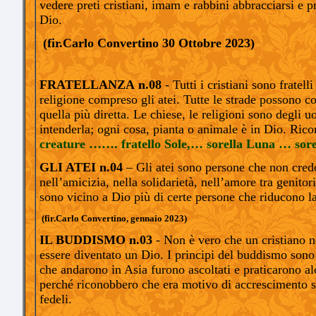
vedere preti cristiani, imam e rabbini abbracciarsi e p
Dio.
(fir.Carlo Convertino 30 Ottobre 2023)
FRATELLANZA
n.08
- Tutti i cristiani sono fratell
religione compreso gli atei. Tutte le strade possono con
quella più diretta. Le chiese, le religioni sono degli 
intenderla; ogni cosa, pianta o animale è in Dio. Ri
creature ……. fratello Sole,… sorella Luna … sor
GLI ATEI
n.04
– Gli atei sono persone che non cred
nell’amicizia, nella solidarietà, nell’amore tra genit
sono vicino a Dio più di certe persone che riducono la 
(fir.Carlo Convertino, gennaio 2023)
IL BUDDISMO
n.03
- Non è vero che un cristiano n
essere diventato un Dio. I principi del buddismo sono 
che andarono in Asia furono ascoltati e praticarono a
perché riconobbero che era motivo di accrescimento sp
fedeli.