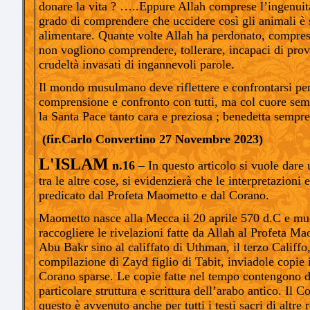
donare la vita ? …..Eppure Allah comprese l’ingenuità
grado di comprendere che uccidere così gli animali è 
alimentare. Quante volte Allah ha perdonato, compre
non vogliono comprendere, tollerare, incapaci di pro
crudeltà invasati di ingannevoli parole.
Il mondo musulmano deve riflettere e confrontarsi per 
comprensione e confronto con tutti, ma col cuore semp
la Santa Pace tanto cara e preziosa ; benedetta sempr
(fir.Carlo Convertino 27 Novembre 2023)
L'ISLAM
n.16
– In questo articolo si vuole dare
tra le altre cose, si evidenzierà che le interpretazioni
predicato dal Profeta Maometto e dal Corano.
Maometto nasce alla Mecca il 20 aprile 570 d.C e muo
raccogliere le rivelazioni fatte da Allah al Profeta Mao
Abu Bakr sino al califfato di Uthman, il terzo Califfo
compilazione di Zayd figlio di Tabit, inviadole copie in
Corano sparse. Le copie fatte nel tempo contengono degl
particolare struttura e scrittura dell’arabo antico. Il 
questo è avvenuto anche per tutti i testi sacri di altre