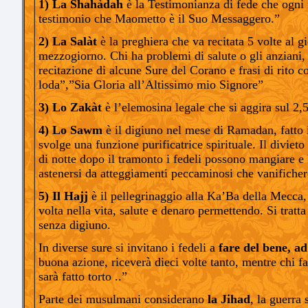
1) La Shahàdah
è la Testimonianza di fede che ogni 
testimonio che Maometto è il Suo Messaggero.”
2) La Salàt
è la preghiera che va recitata 5 volte al g
mezzogiorno. Chi ha problemi di salute o gli anziani, 
recitazione di alcune Sure del Corano e frasi di rito 
loda”,”Sia Gloria all’Altissimo mio Signore”
3) Lo Zakàt
è l’elemosina legale che si aggira sul 2,5
4) Lo Sawm
è il digiuno nel mese di Ramadan, fatto
svolge una funzione purificatrice spirituale. Il divie
di notte dopo il tramonto i fedeli possono mangiare e 
astenersi da atteggiamenti peccaminosi che vanificher
5) Il Hajj
è il pellegrinaggio alla Ka’Ba della Mecca
volta nella vita, salute e denaro permettendo. Si tratta 
senza digiuno.
In diverse sure si invitano i fedeli a
fare del bene, ad
buona azione, riceverà dieci volte tanto, mentre chi fa
sarà fatto torto ..”
Parte dei musulmani considerano
la Jihad
, la guerra