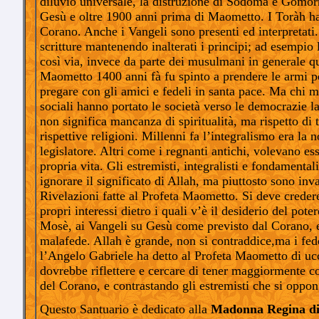
diluvio universale, la distruzione di Sodoma e Gomorra
Gesù e oltre 1900 anni prima di Maometto. I Toràh han
Corano. Anche i Vangeli sono presenti ed interpretati
scritture mantenendo inalterati i principi; ad esempio 
così via, invece da parte dei musulmani in generale que
Maometto 1400 anni fà fu spinto a prendere le armi pe
pregare con gli amici e fedeli in santa pace. Ma chi m
sociali hanno portato le società verso le democrazie la
non significa mancanza di spiritualità, ma rispetto di t
rispettive religioni. Millenni fa l’integralismo era la 
legislatore. Altri come i regnanti antichi, volevano es
propria vita. Gli estremisti, integralisti e fondament
ignorare il significato di Allah, ma piuttosto sono inva
Rivelazioni fatte al Profeta Maometto. Si deve credere 
propri interessi dietro i quali v’è il desiderio del pot
Mosè, ai Vangeli su Gesù come previsto dal Corano, e 
malafede. Allah è grande, non si contraddice,ma i fe
l’Angelo Gabriele ha detto al Profeta Maometto di uc
dovrebbe riflettere e cercare di tener maggiormente c
del Corano, e contrastando gli estremisti che si oppo
Questo Santuario è dedicato alla
Madonna Regina di