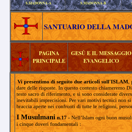
S.MADONNA-A
S.MADONNA-B
SANTUARIO DELLA MAD
PAGINA
GESÙ E IL MESSAGGIO
PRINCIPA
LE
EVANGELICO
Vi presentimo di seguito due articoli sull'ISLAM
,
dare delle risposte. In questo contesto chiameremo Di
testo sacro di riferimento, e si sono considerate diver
inevitabili imprecisioni. Per vari motivi tecnici non s
braccia aperte nei confronti di tutte le religioni, pers
I Musulmani
n.17 -
Nell’Islam ogni buon musulma
i cinque doveri fondamentali :