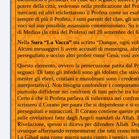
potere della città; vedevano nella predicazione del Pro
mercanti ed altri etichettarono il Profeta come un esa
sempre di più il Profeta, i suoi parenti del clan, gli a
voci sul suo possibile assassinio commissionato. Su inv
di Medina (la città del Profeta) nel 20 settembre del 
Nella
Sura “La Vacca”
sta scritto “Dunque, ogni vol
Alcuni messaggeri li avete accusati di menzogna, altri
perseguitato e ucciso altri profeti come Gesù, così av
Questo elemento, ovvero la persecuzione patita dal Pro
seguaci. Di fatto gli infedeli sono gli idolatri che st
mentre gli ebrei, cristiani e musulmani sono i credenti
interpretativa). Non bisogna confondere i comportamenti
piuttosto diffidente nei confronti di tutti perché tra 
Certo è che il Profeta parlava di tolleranza nei confro
scrissero il Corano per paura che si disperdesse e si
perseguitati e minacciati. Il Corano contiene queste p
sulle rivelazioni fatte dagli Angeli mandati da Allah. 
Rivelazione, spesso si diceva per difendere Allah. Do
ovunque affermando erroneamente che tutti erano infede
La Gihad nata come guerra santa contro i nemici, perse