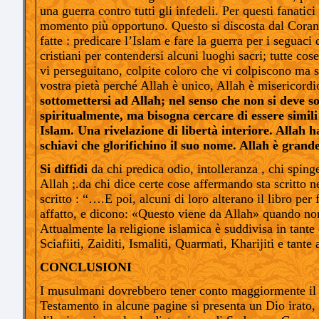
una guerra contro tutti gli infedeli. Per questi fanatic
momento più opportuno. Questo si discosta dal Coran
fatte : predicare l’Islam e fare la guerra per i seguac
cristiani per contendersi alcuni luoghi sacri; tutte co
vi perseguitano, colpite coloro che vi colpiscono ma sia
vostra pietà perché Allah è unico, Allah è misericord
sottomettersi ad Allah; nel senso che non si deve sot
spiritualmente, ma bisogna cercare di essere simili 
Islam. Una rivelazione di libertà interiore. Allah
schiavi che glorifichino il suo nome. Allah è grand
Si diffidi
da chi predica odio, intolleranza , chi spin
Allah ;.da chi dice certe cose affermando sta scritto 
scritto : “….E poi, alcuni di loro alterano il libro per
affatto, e dicono: «Questo viene da Allah» quando non
Attualmente la religione islamica è suddivisa in tante c
Sciafiiti, Zaiditi, Ismaliti, Quarmati, Kharijiti e tante
CONCLUSIONI
I musulmani dovrebbero tener conto maggiormente il c
Testamento in alcune pagine si presenta un Dio irato,