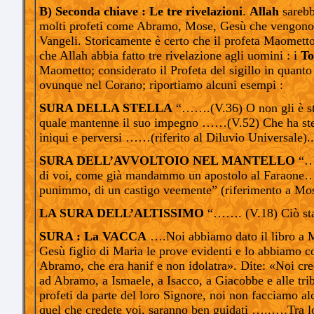
B) Seconda chiave : Le tre rivelazioni
.
Allah
sareb
molti profeti come Abramo, Mose, Gesù che vengono c
Vangeli. Storicamente è certo che il profeta Maometto c
che Allah abbia fatto tre rivelazione agli uomini : i
To
Maometto; considerato il Profeta del sigillo in quanto 
ovunque nel Corano; riportiamo alcuni esempi :
SURA DELLA STELLA
“…….(V.36) O non gli è sta
quale mantenne il suo impegno ……(V.52) Che ha stermi
iniqui e perversi ……(riferito al Diluvio Universale).
SURA DELL’AVVOLTOIO NEL MANTELLO
“……
di voi, come già mandammo un apostolo al Faraone……(V
punimmo, di un castigo veemente” (riferimento a Mos
LA SURA DELL’ALTISSIMO
“……. (V.18) Ciò sta 
SURA : La VACCA
….Noi abbiamo dato il libro a M
Gesù figlio di Maria le prove evidenti e lo abbiamo c
Abramo, che era hanif e non idolatra». Dite: «Noi credi
ad Abramo, a Ismaele, a Isacco, a Giacobbe e alle trib
profeti da parte del loro Signore, noi non facciamo al
quel che credete voi, saranno ben guidati …..….Tra loro